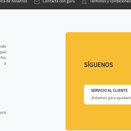
rca de nosotros
Contacta con gurú
Términos y condiciones
ande
 que
tus
r y
SÍGUENOS
SERVICIO AL CLIENTE
¡Estamos para ayudarte
gurú