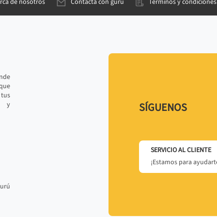
rca de nosotros
Contacta con gurú
Términos y condiciones
ande
 que
tus
r y
SÍGUENOS
SERVICIO AL CLIENTE
¡Estamos para ayudarte
gurú