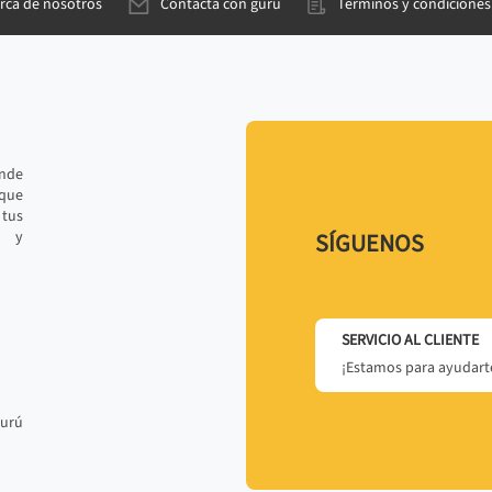
rca de nosotros
Contacta con gurú
Términos y condiciones
ande
 que
tus
r y
SÍGUENOS
SERVICIO AL CLIENTE
¡Estamos para ayudarte
gurú