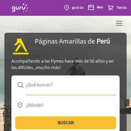
Web
gurú Go
Tienda
Páginas Amarillas
de
Perú
Acompañando a las Pymes hace más de 50 años y en
las difíciles, ¡mucho más!
¿Qué buscas?
¿Dónde?
BUSCAR