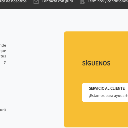
rca de nosotros
Contacta con gurú
Términos y condiciones
ande
 que
tus
r y
SÍGUENOS
SERVICIO AL CLIENTE
¡Estamos para ayudarte
gurú