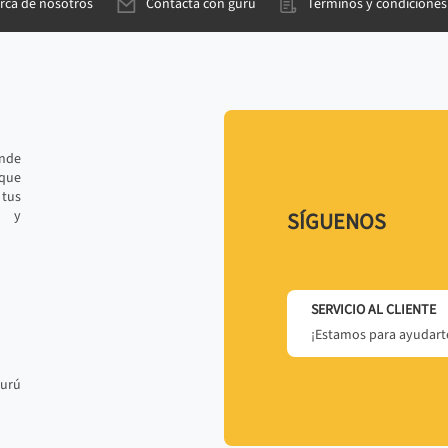
rca de nosotros
Contacta con gurú
Términos y condiciones
ande
 que
tus
r y
SÍGUENOS
SERVICIO AL CLIENTE
¡Estamos para ayudarte
gurú