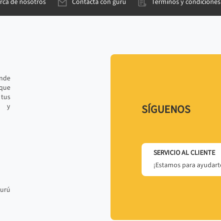
rca de nosotros
Contacta con gurú
Términos y condiciones
ande
 que
tus
r y
SÍGUENOS
SERVICIO AL CLIENTE
¡Estamos para ayudarte
gurú