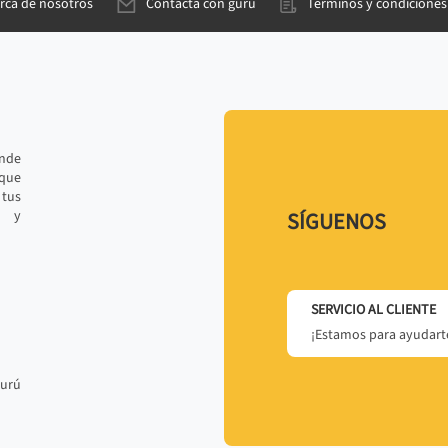
rca de nosotros
Contacta con gurú
Términos y condiciones
ande
 que
tus
r y
SÍGUENOS
SERVICIO AL CLIENTE
¡Estamos para ayudarte
gurú