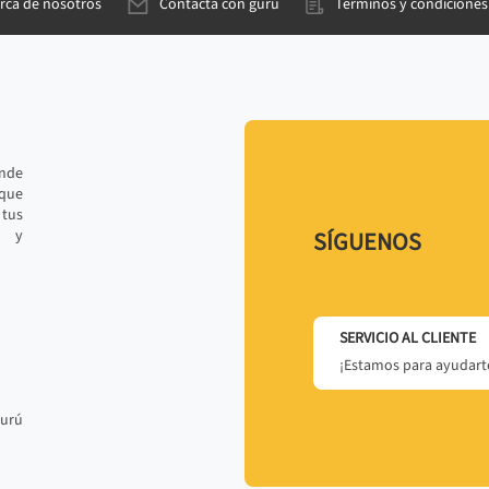
rca de nosotros
Contacta con gurú
Términos y condiciones
ande
 que
tus
r y
SÍGUENOS
SERVICIO AL CLIENTE
¡Estamos para ayudarte
gurú