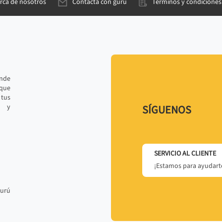
rca de nosotros
Contacta con gurú
Términos y condiciones
ande
 que
tus
r y
SÍGUENOS
SERVICIO AL CLIENTE
¡Estamos para ayudarte
gurú