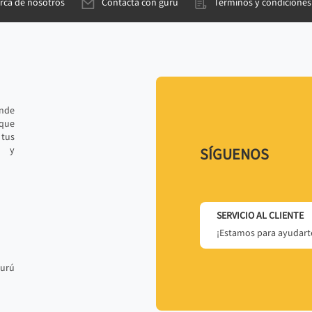
rca de nosotros
Contacta con gurú
Términos y condiciones
ande
 que
tus
r y
SÍGUENOS
SERVICIO AL CLIENTE
¡Estamos para ayudarte
gurú