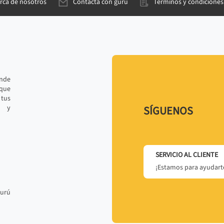
rca de nosotros
Contacta con gurú
Términos y condiciones
ande
 que
tus
r y
SÍGUENOS
SERVICIO AL CLIENTE
¡Estamos para ayudarte
gurú