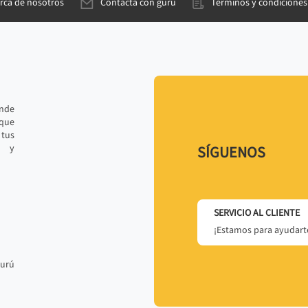
rca de nosotros
Contacta con gurú
Términos y condiciones
ande
 que
tus
r y
SÍGUENOS
SERVICIO AL CLIENTE
¡Estamos para ayudarte
gurú