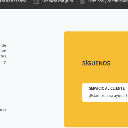
rca de nosotros
Contacta con gurú
Términos y condiciones
ande
 que
tus
r y
SÍGUENOS
SERVICIO AL CLIENTE
¡Estamos para ayudarte
gurú