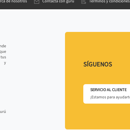
rca de nosotros
Contacta con gurú
Términos y condiciones
ande
 que
tus
r y
SÍGUENOS
SERVICIO AL CLIENTE
¡Estamos para ayudarte
gurú