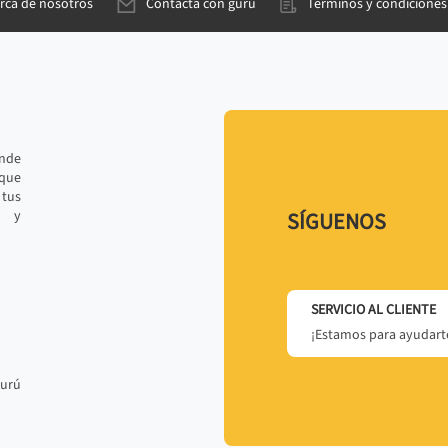
rca de nosotros
Contacta con gurú
Términos y condiciones
ande
 que
tus
r y
SÍGUENOS
SERVICIO AL CLIENTE
¡Estamos para ayudarte
gurú