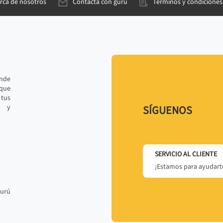
rca de nosotros
Contacta con gurú
Términos y condiciones
ande
 que
tus
r y
SÍGUENOS
SERVICIO AL CLIENTE
¡Estamos para ayudarte
gurú