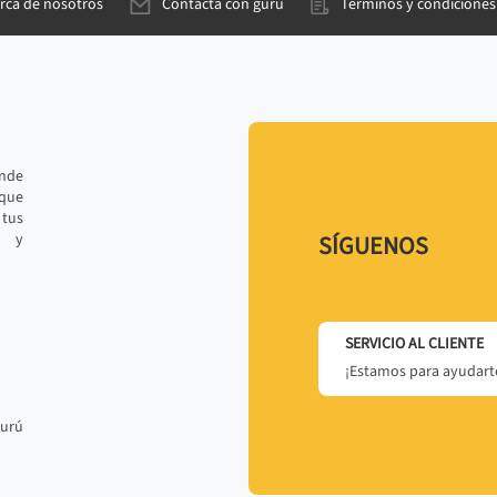
rca de nosotros
Contacta con gurú
Términos y condiciones
ande
 que
tus
r y
SÍGUENOS
SERVICIO AL CLIENTE
¡Estamos para ayudarte
gurú