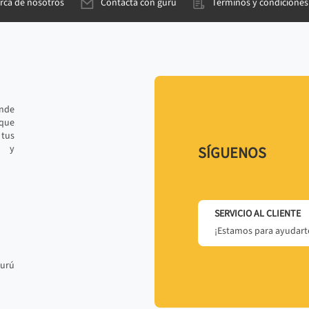
rca de nosotros
Contacta con gurú
Términos y condiciones
ande
 que
tus
r y
SÍGUENOS
SERVICIO AL CLIENTE
¡Estamos para ayudarte
gurú