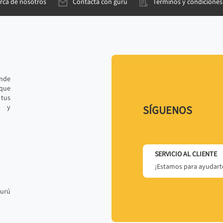
rca de nosotros
Contacta con gurú
Términos y condiciones
ande
 que
tus
r y
SÍGUENOS
SERVICIO AL CLIENTE
¡Estamos para ayudarte
gurú