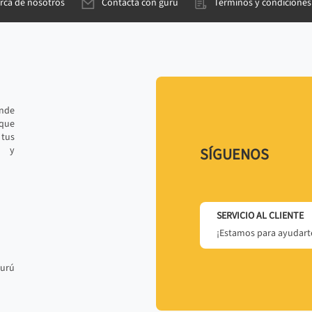
rca de nosotros
Contacta con gurú
Términos y condiciones
ande
 que
tus
r y
SÍGUENOS
SERVICIO AL CLIENTE
¡Estamos para ayudarte
gurú