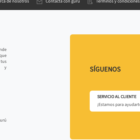
rca de nosotros
Contacta con gurú
Términos y condiciones
ande
 que
tus
r y
SÍGUENOS
SERVICIO AL CLIENTE
¡Estamos para ayudarte
gurú