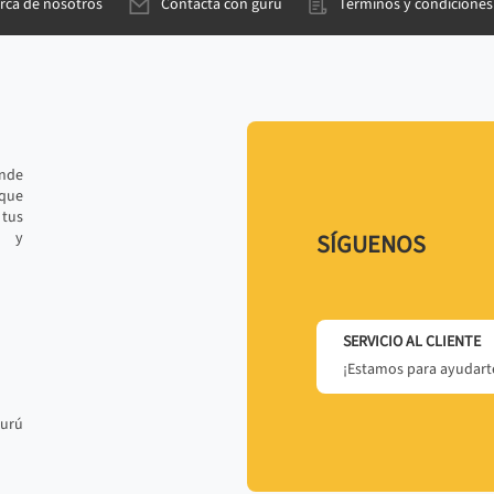
rca de nosotros
Contacta con gurú
Términos y condiciones
ande
 que
tus
r y
SÍGUENOS
SERVICIO AL CLIENTE
¡Estamos para ayudarte
gurú