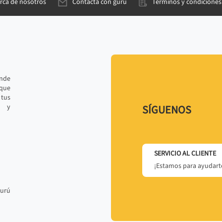
rca de nosotros
Contacta con gurú
Términos y condiciones
ande
 que
tus
r y
SÍGUENOS
SERVICIO AL CLIENTE
¡Estamos para ayudarte
gurú