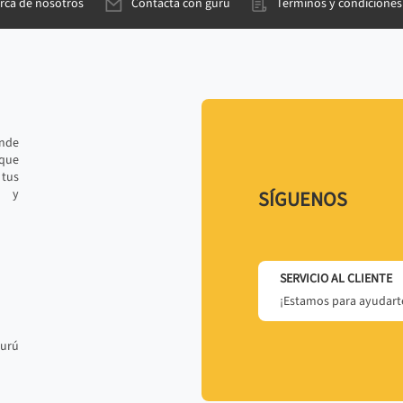
rca de nosotros
Contacta con gurú
Términos y condiciones
ande
 que
tus
r y
SÍGUENOS
SERVICIO AL CLIENTE
¡Estamos para ayudarte
gurú