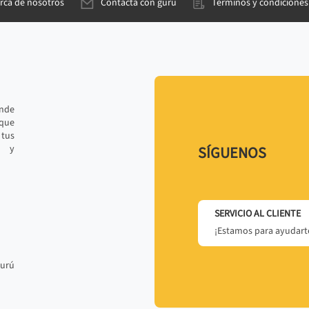
rca de nosotros
Contacta con gurú
Términos y condiciones
ande
 que
tus
r y
SÍGUENOS
SERVICIO AL CLIENTE
¡Estamos para ayudarte
gurú