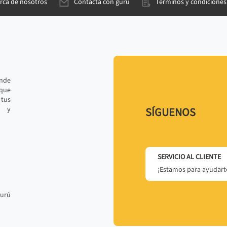
rca de nosotros
Contacta con gurú
Términos y condiciones
ande
 que
tus
r y
SÍGUENOS
SERVICIO AL CLIENTE
¡Estamos para ayudarte
gurú