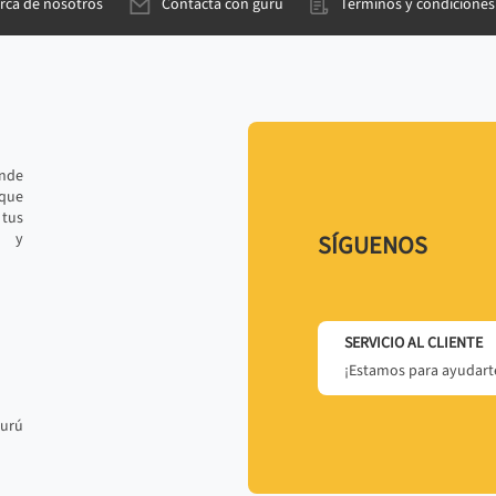
rca de nosotros
Contacta con gurú
Términos y condiciones
ande
 que
tus
r y
SÍGUENOS
SERVICIO AL CLIENTE
¡Estamos para ayudarte
gurú