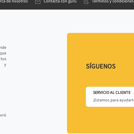
rca de nosotros
Contacta con gurú
Términos y condiciones
ande
 que
tus
r y
SÍGUENOS
SERVICIO AL CLIENTE
¡Estamos para ayudarte
gurú