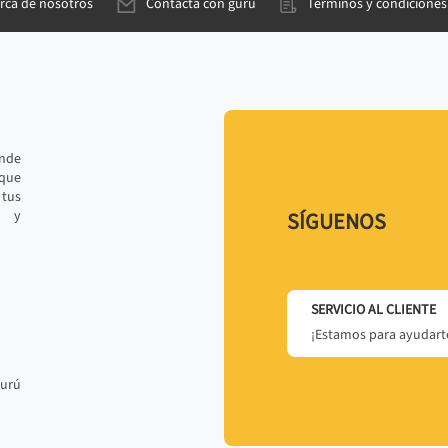
rca de nosotros
Contacta con gurú
Términos y condiciones
ande
 que
tus
r y
SÍGUENOS
SERVICIO AL CLIENTE
¡Estamos para ayudarte
gurú