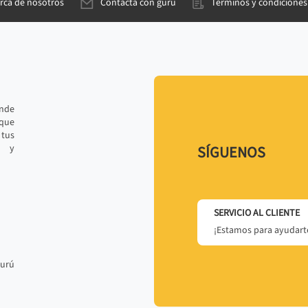
rca de nosotros
Contacta con gurú
Términos y condiciones
ande
 que
tus
r y
SÍGUENOS
SERVICIO AL CLIENTE
¡Estamos para ayudarte
gurú