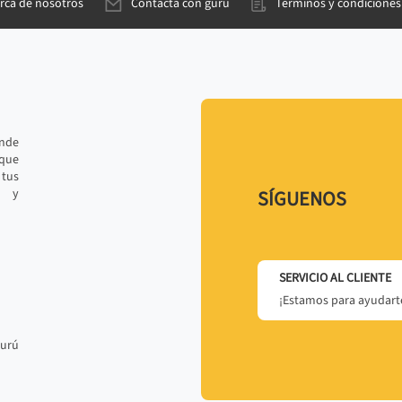
rca de nosotros
Contacta con gurú
Términos y condiciones
ande
 que
tus
r y
SÍGUENOS
SERVICIO AL CLIENTE
¡Estamos para ayudarte
gurú