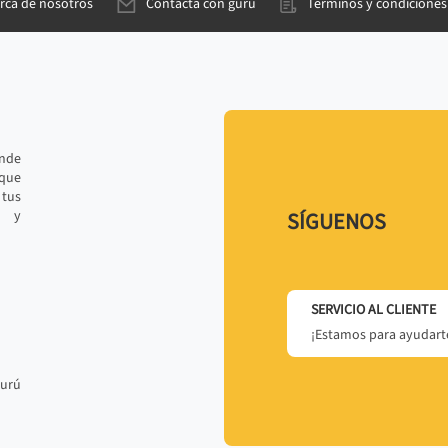
rca de nosotros
Contacta con gurú
Términos y condiciones
ande
 que
tus
r y
SÍGUENOS
SERVICIO AL CLIENTE
¡Estamos para ayudarte
gurú