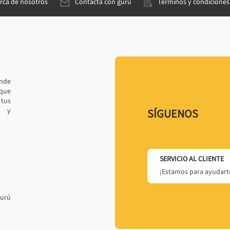
rca de nosotros
Contacta con gurú
Términos y condiciones
ande
 que
tus
r y
SÍGUENOS
SERVICIO AL CLIENTE
¡Estamos para ayudarte
gurú