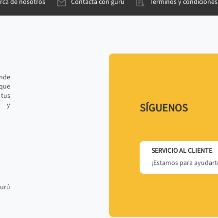
rca de nosotros
Contacta con gurú
Términos y condiciones
ande
 que
tus
r y
SÍGUENOS
SERVICIO AL CLIENTE
¡Estamos para ayudarte
gurú