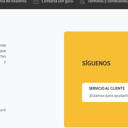
rca de nosotros
Contacta con gurú
Términos y condiciones
ande
 que
tus
r y
SÍGUENOS
SERVICIO AL CLIENTE
¡Estamos para ayudarte
gurú