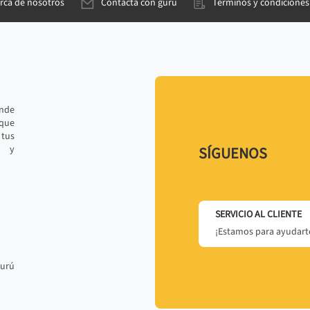
rca de nosotros
Contacta con gurú
Términos y condiciones
ande
 que
tus
r y
SÍGUENOS
SERVICIO AL CLIENTE
¡Estamos para ayudarte
gurú