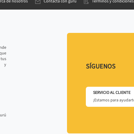
rca de nosotros
Contacta con gurú
Términos y condiciones
ande
 que
tus
r y
SÍGUENOS
SERVICIO AL CLIENTE
¡Estamos para ayudarte
gurú