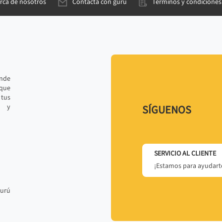
rca de nosotros
Contacta con gurú
Términos y condiciones
ande
 que
tus
r y
SÍGUENOS
SERVICIO AL CLIENTE
¡Estamos para ayudarte
gurú