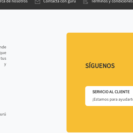
rca de nosotros
Contacta con gurú
Términos y condiciones
ande
 que
tus
r y
SÍGUENOS
SERVICIO AL CLIENTE
¡Estamos para ayudarte
gurú