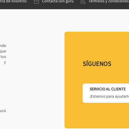
rca de nosotros
Contacta con gurú
Términos y condiciones
ande
 que
tus
r y
SÍGUENOS
SERVICIO AL CLIENTE
¡Estamos para ayudarte
gurú