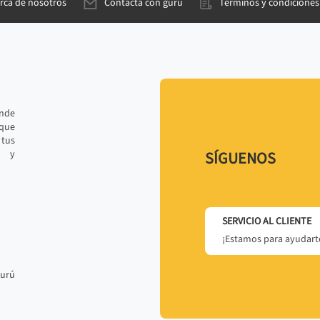
rca de nosotros
Contacta con gurú
Términos y condiciones
ande
 que
tus
r y
SÍGUENOS
SERVICIO AL CLIENTE
¡Estamos para ayudarte
gurú