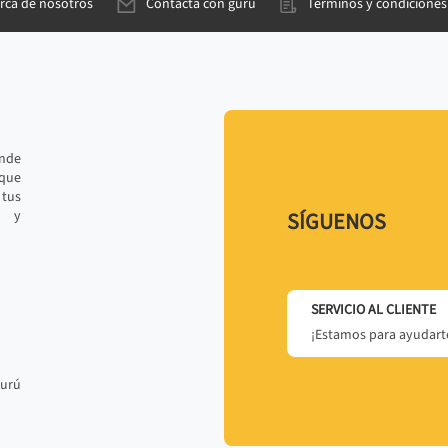
rca de nosotros
Contacta con gurú
Términos y condiciones
ande
 que
tus
r y
SÍGUENOS
SERVICIO AL CLIENTE
¡Estamos para ayudarte
gurú