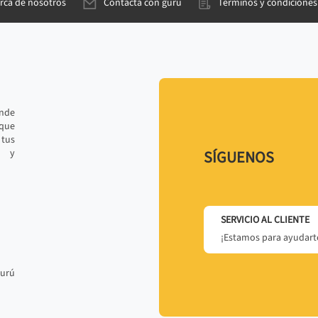
rca de nosotros
Contacta con gurú
Términos y condiciones
ande
 que
tus
r y
SÍGUENOS
SERVICIO AL CLIENTE
¡Estamos para ayudarte
gurú