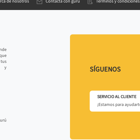
rca de nosotros
Contacta con gurú
Términos y condiciones
ande
 que
tus
r y
SÍGUENOS
SERVICIO AL CLIENTE
¡Estamos para ayudarte
gurú