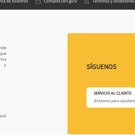
rca de nosotros
Contacta con gurú
Términos y condiciones
ande
 que
tus
r y
SÍGUENOS
SERVICIO AL CLIENTE
¡Estamos para ayudarte
gurú