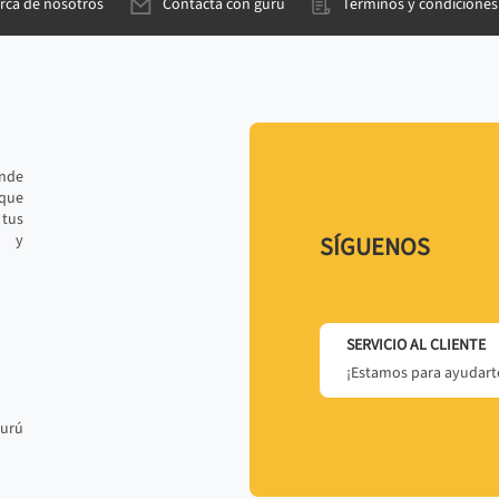
rca de nosotros
Contacta con gurú
Términos y condiciones
ande
 que
tus
r y
SÍGUENOS
SERVICIO AL CLIENTE
¡Estamos para ayudarte
gurú