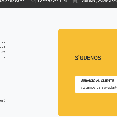
rca de nosotros
Contacta con gurú
Términos y condiciones
ande
 que
tus
r y
SÍGUENOS
SERVICIO AL CLIENTE
¡Estamos para ayudarte
gurú