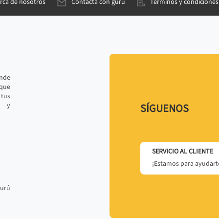
rca de nosotros
Contacta con gurú
Términos y condiciones
ande
 que
tus
r y
SÍGUENOS
SERVICIO AL CLIENTE
¡Estamos para ayudarte
gurú