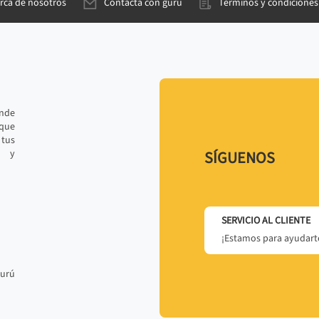
rca de nosotros
Contacta con gurú
Términos y condiciones
ande
 que
tus
r y
SÍGUENOS
SERVICIO AL CLIENTE
¡Estamos para ayudarte
gurú